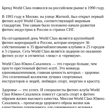
Бренд World Class появился на российском рынке в 1990 году.
В 1993 году в Москве, на улице Житной, был открыт первый
фитнес-клуб World Class, соответствующий мировым
стандартам. Тем самым было положено начало развития
фитнес-индустрии в России и странах СНГ.
На сегодняшний день World Class является крупнейшей
фитнес-корпорацией в России, которая оперирует 36
собственными и 35 франчайзинговыми клубами в 25 городов
в 3 странах. Сеть World Class является лидером по оказанию
фитнес-услуг в сегментах «люкс» и «премиум».
World Class Южно-Сахалинск — это гораздо больше, чем
просто престижный фитнес-клуб. Это команда
единомышленников, главная ценность которых – здоровье.
Это сплоченный коллектив лучших спортивных
инструкторов и людей, любящих спорт, энергию и красоту.
Здоровье — это успех. И специалисты фитнес-клуба World
Class Южно-Сахалинск помогут сделать спорт и фитнес
образом жизни высокого качества. Миссия World Class Южно-
Сахалинск – пропаганда здорового образа жизни как
единственно приемлемого для современного человека.